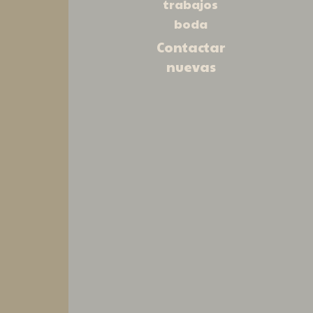
trabajos
playa de las Catedrales
Pre-boda
boda
preparativos
Contactar
nuevas